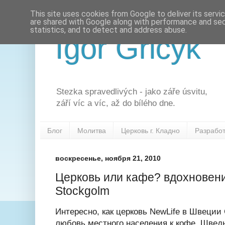
This site uses cookies from Google to deliver its servi
are shared with Google along with performance and secu
statistics, and to detect and address abuse.
Igor Gricyk
Stezka spravedlivých - jako záře úsvitu,
září víc a víc, až do bílého dne.
Блог
Молитва
Церковь г. Кладно
Разрабо
воскресенье, ноября 21, 2010
Церковь или кафе? вдохновен
Stockgolm
Интересно, как церковь NewLife в Швеции
любовь местного населения к кофе. Шведы