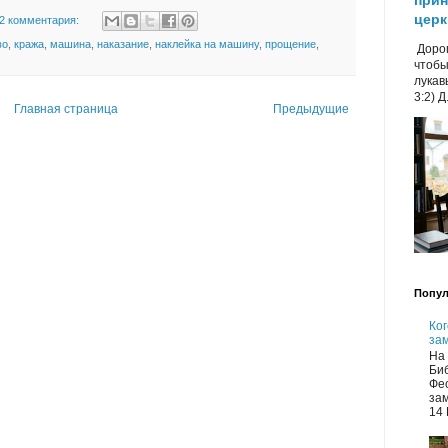
прин
церк
2 комментария:
во
,
кража
,
машина
,
наказание
,
наклейка на машину
,
прощение
,
Дорог
чтобы
лукав
3:2) Д.
Главная страница
Предыдущие
Попул
Ког
зам
На
Би
Фе
за
14 