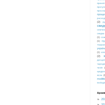
приня
прогул
просл
проще
расхо
(2)
р
свид
семчен
скидка
(1)
со
су
(1)
террак
україн
(1)
хл
(2)
дисци
чарод
чехія
щедро
ясли
(
modlit
teologi
Архив
►
20
►
20