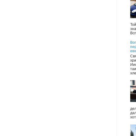
Той
зна
Всп
Во
пе
евх
Св
хри
Иис
таи
хле
дел
да
хот