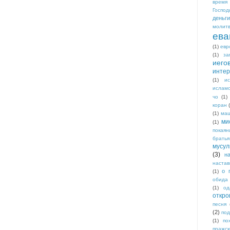
время
Господ
деньги
молит
ева
(1)
евр
(1)
за
иего
интер
(1)
и
исламс
чо
(1)
коран
(1)
ма
ми
(1)
покаян
братья
мусул
(3)
н
настав
о 
(1)
обида
(1)
од
откро
песня
(2)
по
(1)
по
пражск