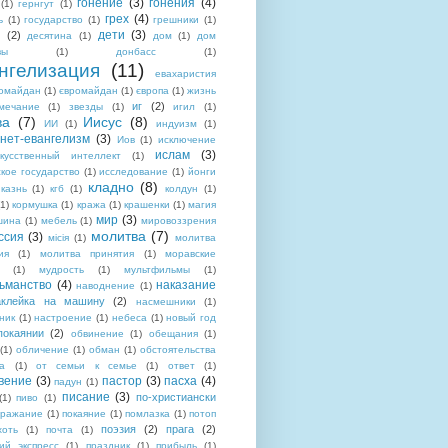
гонение
(3)
гонения
(4)
(1)
гернгут
(1)
грех
(4)
ь
(1)
государство
(1)
грешники
(1)
дети
(3)
(2)
десятина
(1)
дом
(1)
дом
вы
(1)
донбасс
(1)
нгелизация
(11)
евахаристия
омайдан
(1)
євромайдан
(1)
європа
(1)
жизнь
иг
(2)
мечание
(1)
звезды
(1)
игил
(1)
ва
(7)
Иисус
(8)
ИИ
(1)
индуизм
(1)
нет-евангелизм
(3)
Иов
(1)
исключение
ислам
(3)
скусственный интеллект
(1)
кое государство
(1)
исследование
(1)
йонги
кладно
(8)
казнь
(1)
кгб
(1)
колдун
(1)
(1)
кормушка
(1)
кража
(1)
крашенки
(1)
магия
мир
(3)
шина
(1)
мебель
(1)
мировоззрения
молитва
(7)
ссия
(3)
місія
(1)
молитва
ия
(1)
молитва принятия
(1)
моравские
(1)
мудрость
(1)
мультфильмы
(1)
ьманство
(4)
наказание
наводнение
(1)
аклейка на машину
(2)
насмешники
(1)
ник
(1)
настроение
(1)
небеса
(1)
новый год
покаянии
(2)
обвинение
(1)
обещания
(1)
(1)
обличение
(1)
обман
(1)
обстоятельства
а
(1)
от семьи к семье
(1)
ответ
(1)
вение
(3)
пастор
(3)
пасха
(4)
падун
(1)
писание
(3)
по-христиански
(1)
пиво
(1)
дражание
(1)
покаяние
(1)
помлазка
(1)
потоп
поэзия
(2)
прага
(2)
хоть
(1)
почта
(1)
ий экспресс
(1)
праздник
(1)
прибыль
(1)