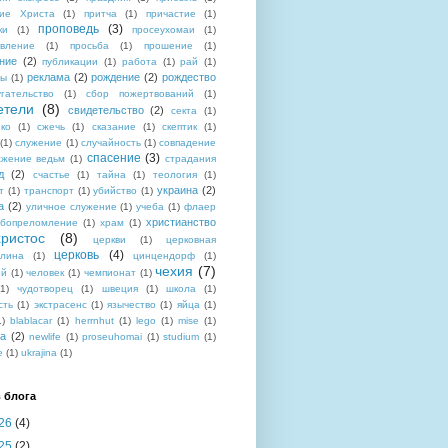
тие Христа
(1)
притча
(1)
причастие
(1)
проповедь
(3)
ки
(1)
просеухомаи
(1)
авление
(1)
просьба
(1)
прошение
(1)
ние
(2)
публикации
(1)
работа
(1)
рай
(1)
реклама
(2)
рождение
(2)
рождество
ды
(1)
угательство
(1)
сбор пожертвований
(1)
етели
(8)
свидетельство
(2)
секта
(1)
ко
(1)
сжечь
(1)
сказание
(1)
скептик
(1)
(1)
служение
(1)
случайность
(1)
совпадение
спасение
(3)
жжение ведьм
(1)
страдания
д
(2)
счастье
(1)
тайна
(1)
теология
(1)
украина
(2)
т
(1)
транспорт
(1)
убийство
(1)
а
(2)
уличное служение
(1)
учеба
(1)
флаер
христианство
ебопреломление
(1)
храм
(1)
христос
(8)
церкви
(1)
церковная
церковь
(4)
плина
(1)
цинцендорф
(1)
чехия
(7)
ей
(1)
человек
(1)
чемпионат
(1)
(1)
чудотворец
(1)
швеция
(1)
школа
(1)
сть
(1)
экстрасенс
(1)
язычество
(1)
яйца
(1)
1)
blablacar
(1)
herrnhut
(1)
lego
(1)
mise
(1)
ba
(2)
newlife
(1)
proseuhomai
(1)
studium
(1)
e
(1)
ukrajina
(1)
 блога
26
(4)
25
(2)