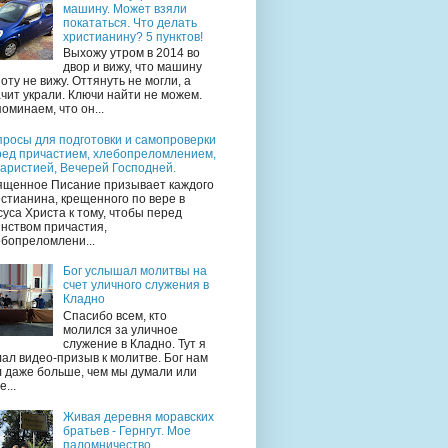
машину. Может взяли
покататься. Что делать
христианину? 5 пунктов!
Выхожу утром в 2014 во
двор и вижу, что машину
оту не вижу. Оттянуть не могли, а
чит украли. Ключи найти не можем.
оминаем, что он...
просы для подготовки и самопроверки
ред причастием, хлебопреломлением,
аристией, Вечерей Господней.
ященное Писание призывает каждого
стианина, крещенного по вере в
уса Христа к тому, чтобы перед
нством причастия,
бопреломлени...
Бог услышал молитвы на
счет уличного служения в
Кладно
Спасибо всем, кто
молился за уличное
служение в Кладно. Тут я
ал видео-призыв к молитве. Бог нам
л даже больше, чем мы думали или
е...
Живая деревня моравских
братьев - Гернгут. Мое
паломничество.