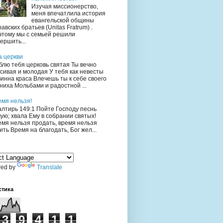
Изучая миссионерство,
меня впечатлила история
евангельской общины
авских братьев (Unitas Fratrum) .
этому мы с семьей решили
ершить...
а церкви
лю тебя церковь святая Ты вечно
сивая и молодая У тебя как невесты
инна краса Влечешь ты к себе своего
иха Мольбами и радостной ...
емя нельзя!
лтирь 149:1 Пойте Господу песнь
ую; хвала Ему в собрании святых!
мя нельзя продать, время нельзя
ить Время на благодать, Бог жел...
ed by
Translate
стика
3
9
4
1
1