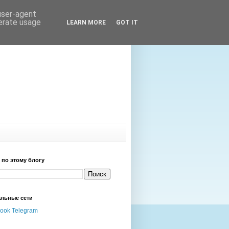
 user-agent
nerate usage
LEARN MORE
GOT IT
 по этому блогу
льные сети
ook
Telegram