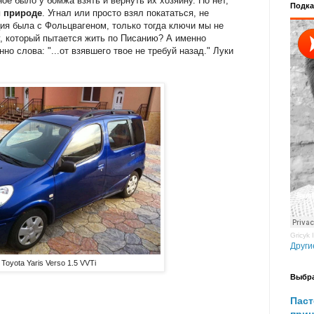
е было у бомжа взять и вернуть их хозяину. Но нет,
Подка
й природе
. Угнал или просто взял покататься, не
ция была с Фольцвагеном, только тогда ключи мы не
у, который пытается жить по Писанию? А именно
но слова: "...от взявшего твое не требуй назад." Луки
Gricyk 
Други
Toyota Yaris Verso 1.5 VVTi
Выбр
Паст