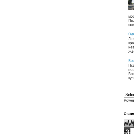
мор
По
сов
Од
Люб
кра
нев
Жен
Вр
Пса
нов
Вре
куп
Power
Cтати
3