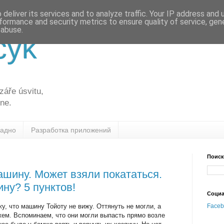
deliver its services and to analyze traffic. Your IP address and
formance and security metrics to ensure quality of service, ge
 abuse.
cyk
záře úsvitu,
dne.
ладно
Разработка приложений
Поиск
ашину. Может взяли покататься.
ну? 5 пунктов!
Социа
у, что машину Тойоту не вижу. Оттянуть не могли, а
Faceb
жем. Вспоминаем, что они могли выпасть прямо возле