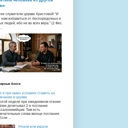
ятием человека из другой
ви
ие служители церкви Христовой! "И
 нам избавиться от беспорядочных и
ых людей; ибо не во всех вера." (2 Фес
..
ярные блоги
о и при каких условиях ставить на
ечание в церкви
 этой неделе при ежедневном чтении
блии дочитывал 2-е послание
ссалоникийцам. Там есть
мечательные слова вконце послания:
Если ...
Угнали или украли