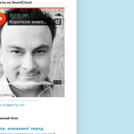
сты на SoundCloud
Igor
·
Короткое знакомство
е подкасты тут
анный блог
ор, внимание! перед