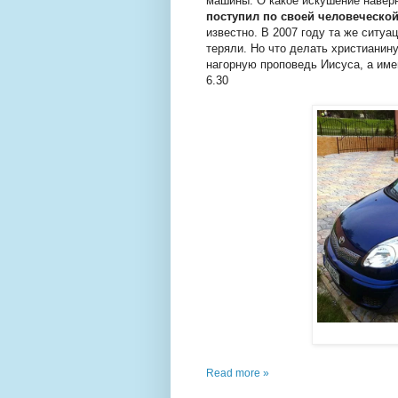
машины. О какое искушение наверно
поступил по своей человеческо
известно. В 2007 году та же ситуа
теряли. Но что делать христианин
нагорную проповедь Иисуса, а имен
6.30
Read more »