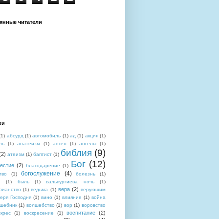
янные читатели
ки
(1)
абсурд
(1)
автомобиль
(1)
ад
(1)
акция
(1)
ль
(1)
анатеизм
(1)
ангел
(1)
ангелы
(1)
библия
(9)
(2)
атеизм
(1)
баптист
(1)
Бог
(12)
вестие
(2)
благодарение
(1)
богослужение
(4)
тво
(1)
болезнь
(1)
н
(1)
быль
(1)
вальпургиева ночь
(1)
вера
(2)
рианство
(1)
ведьма
(1)
верующим
еря Господня
(1)
вино
(1)
влияние
(1)
война
шебник
(1)
волшебство
(1)
вор
(1)
воровство
воспитание
(2)
скрес
(1)
воскресение
(1)