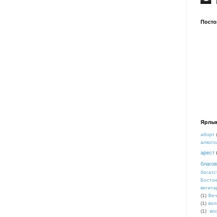
Посто
Ярлы
аборт
алкого
арест
благо
богатс
Босто
вегита
(1)
Веч
(1)
вол
(1)
во