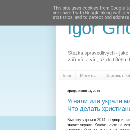
This site uses cookies from Google to 
are shared with Google along with per
statistics, and to detect and address
Igor Gri
Stezka spravedlivých - jako 
září víc a víc, až do bílého 
Блог
Молитва
Церковь г. К
среда, июня 04, 2014
Угнали или украли м
Что делать христиани
Выхожу утром в 2014 во двор и виж
значит украли. Ключи найти не мо