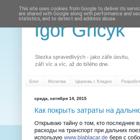
This site uses cookies from Google to deliver its servi
are shared with Google along with performance and secu
statistics, and to detect and address abuse.
Igor Gricyk
Stezka spravedlivých - jako záře úsvitu,
září víc a víc, až do bílého dne.
Блог
Молитва
Церковь г. Кладно
Разрабо
среда, октября 14, 2015
Как покрыть затраты на дальн
Открываю тайну о том, кто последнее 
расходы на транспорт при дальних поез
использую
www.blablacar.de
беря с соб