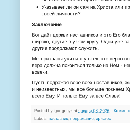
Указывает ли он сам на Христа или п
своей личности?
Заключение
Бог даёт церкви наставников
и это Его бл
широко, другие
в узком кругу. Одни уже з
другие продолжают служить.
Мы призваны учиться у всех, кто верно в
вера должна покоиться только на Нём -
не
вовеки.
Пусть подражая вере всех наставников,
ж
и неизвестных,
мы всё больше познаём Х
всего Ему. И только Ему за все Слава!
Posted by
igor gricyk
at
января 08, 2026
Коммент
Labels:
наставник
,
подражание
,
христос