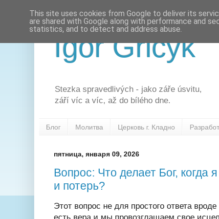
This site uses cookies from Google to deliver its servi
are shared with Google along with performance and secu
statistics, and to detect and address abuse.
Igor Gricyk
Stezka spravedlivých - jako záře úsvitu,
září víc a víc, až do bílého dne.
Блог
Молитва
Церковь г. Кладно
Разрабо
пятница, января 09, 2026
Вопрос: Что делает Бог, когда 
и потерь?
Этот вопрос не для простого ответа вроде 
есть вера и мы провозглашаем свое исцел