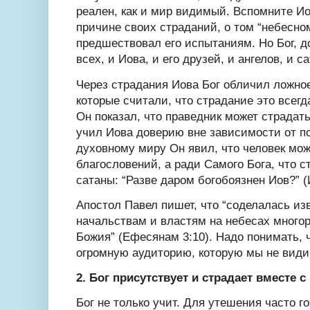
реален, как и мир видимый. Вспомните Иов
причине своих страданий, о том “небесно
предшествовал его испытаниям. Но Бог, д
всех, и Иова, и его друзей, и ангелов, и са
Через страдания Иова Бог обличил ложное
которые считали, что страдание это всегд
Он показал, что праведник может страдат
учил Иова доверию вне зависимости от п
духовному миру Он явил, что человек мож
благословений, а ради Самого Бога, что с
сатаны: “Разве даром богобоязнен Иов?” (И
Апостол Павел пишет, что “соделалась из
начальствам и властям на небесах много
Божия” (Ефесянам 3:10). Надо понимать,
огромную аудиторию, которую мы не видим
2. Бог присутствует и страдает вместе с
Бог не только учит. Для утешения часто го