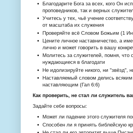
Благодарите Бога за всех, кого Он исп
проповедников, так и верных служите
Учитесь у тех, чьё учение соответст
от масштаба их служения
Проверяйте всё Словом Божьим (1 Ин. 
Цените личное наставничество, а име
лично и может говорить в вашу конкр
Молитесь за служителей, помня, что 
нуждающиеся в благодати
Не
идолизируйте
никого,
ни "звёзд", 
Наставляемый словом делись всяким
наставляющим (Гал 6:6)
Как проверить, не стал ли служитель 
Задайте себе вопросы:
Может ли падение этого служителя п
Способен ли я принять библейскую кр
Не стал ли его авторитет выше Писан