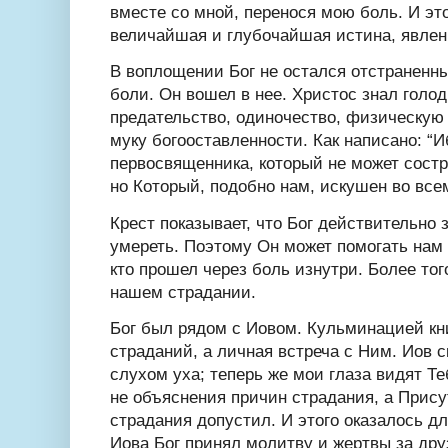
вместе со мной, перенося мою боль. И это
величайшая и глубочайшая истина, явлен
В воплощении Бог не остался отстранен
боли. Он вошел в нее. Христос знал голод
предательство, одиночество, физическую
муку богооставленности. Как написано: “
первосвященника, который не может сост
но Который, подобно нам, искушен во всем
Крест показывает, что Бог действительно з
умереть. Поэтому Он может помогать нам 
кто прошел через боль изнутри. Более тог
нашем страдании.
Бог был рядом с Иовом. Кульминацией кн
страданий, а личная встреча с Ним. Иов с
слухом уха; теперь же мои глаза видят Те
не объяснения причин страдания, а Присут
страдания допустил. И этого оказалось д
Иова Бог принял молитву и жертвы за дру