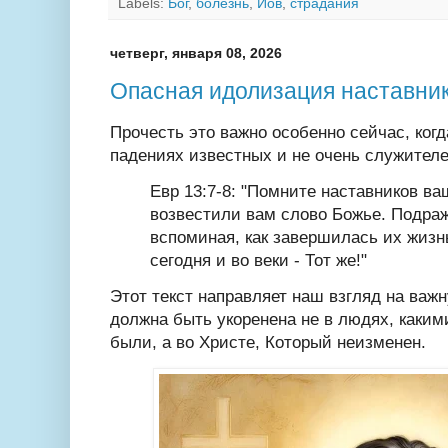
Labels:
Бог
,
болезнь
,
Иов
,
страдания
четверг, января 08, 2026
Опасная идолизация наставни
Прочесть это важно особенно сейчас, ког
падениях известных и не очень служител
Евр 13:7-8: "Помните наставников ва
возвестили вам слово Божье. Подраж
вспоминая, как завершилась их жизн
сегодня и во веки -
Тот же!"
Этот текст направляет наш взгляд на важ
должна быть укоренена не в людях, каки
были, а во Христе, Который неизменен.